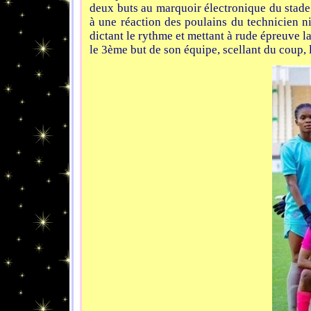
deux buts au marquoir électronique du stade
à une réaction des poulains du technicien n
dictant le rythme et mettant à rude épreuve l
le 3ème but de son équipe, scellant du coup, l