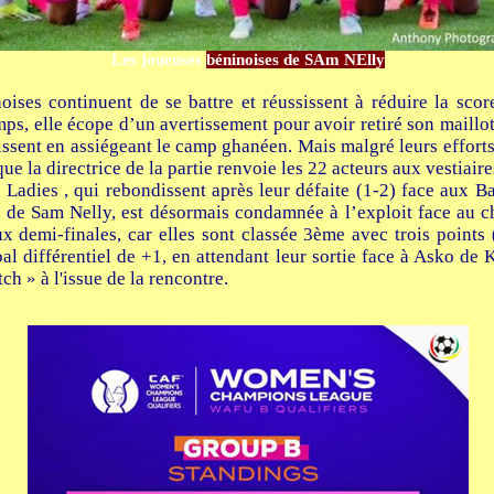
Les joueuses
béninoises de SAm NElly
noises continuent de se battre et réussissent à réduire la sco
, elle écope d’un avertissement pour avoir retiré son maillot 
sent en assiégeant le camp ghanéen. Mais malgré leurs efforts ta
que la directrice de la partie renvoie les 22 acteurs aux vestiaire
Ladies , qui rebondissent après leur défaite (1-2) face aux B
 de Sam Nelly, est désormais condamnée à l’exploit face au 
x demi-finales, car elles sont classée 3ème avec trois points
 différentiel de +1, en attendant leur sortie face à Asko de 
h » à l'issue de la rencontre.