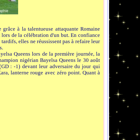
re grâce à la talentueuse attaquante Romaine
lors de la célébration d'un but. En confiance
rdifs, elles ne réussissent pas à refaire leur
s.
ayelsa Queens lors de la première journée, la
champion nigérian Bayelsa Queens le 30 août
 (GD : -1) devant leur adversaire du jour qui
Kara, lanterne rouge avec zéro point. Quant à