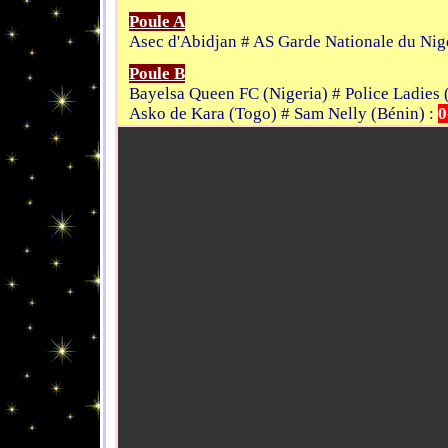
Poule A
Asec d'Abidjan # AS Garde Nationale du Nig
Poule B
Bayelsa Queen FC (Nigeria) # Police Ladies
Asko de Kara (Togo) # Sam Nelly (Bénin) :
0