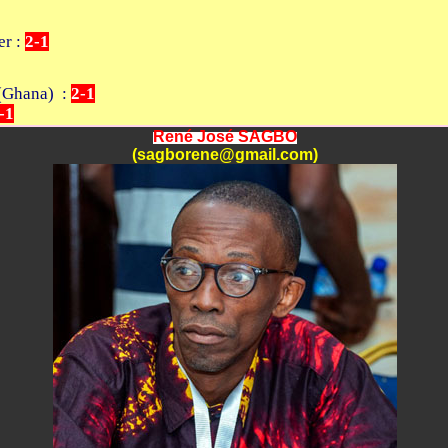
er :
2-1
 (Ghana) :
2-1
-1
René José SAGBO
(sagborene@gmail.com)