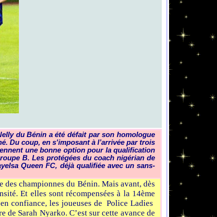
Nelly du Bénin a été défait par son homologue
 Du coup, en s'imposant à l’arrivée par trois
rennent une bonne option pour la qualification
 groupe B. Les protégées du coach nigérian de
ayelsa Queen FC, déjà qualifiée avec un sans-
rtie des championnes du Bénin. Mais avant, dès
ensité. Et elles sont récompensées à la 14ème
s en confiance, les joueuses de Police Ladies
ure de Sarah Nyarko. C’est sur cette avance de