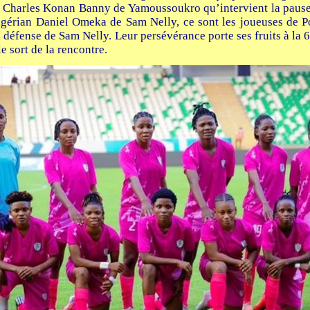
 Charles Konan Banny de Yamoussoukro qu’intervient la pause.
igérian Daniel Omeka de Sam Nelly, ce sont les joueuses de P
a défense de Sam Nelly. Leur persévérance porte ses fruits à la
e sort de la rencontre.