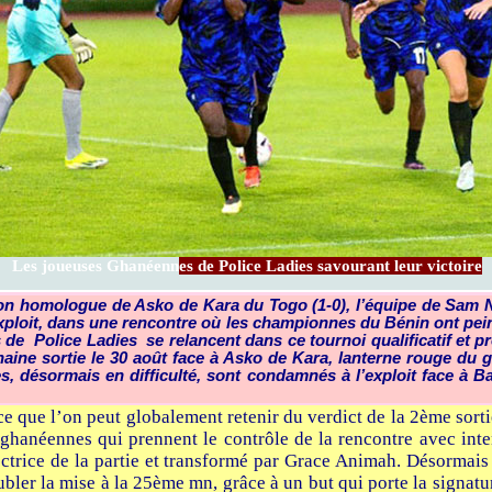
Les joueuses Ghanéenn
es de Police Ladies savourant leur victoire
son homologue de Asko de Kara du Togo (1-0), l’équipe de Sam 
loit, dans une rencontre où les championnes du Bénin ont peiné.
 de Police Ladies se relancent dans ce tournoi qualificatif et p
chaine sortie le 30 août face à Asko de Kara, lanterne rouge du
 désormais en difficulté, sont condamnés à l’exploit face à B
à ce que l’on peut globalement retenir du verdict de la 2ème so
 ghanéennes qui prennent le contrôle de la rencontre avec int
ectrice de la partie et transformé par Grace Animah. Désormai
oubler la mise à la 25ème mn, grâce à un but qui porte la signat