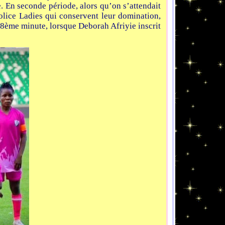
 En seconde période, alors qu’on s’attendait
olice Ladies qui conservent leur domination,
 68ème minute, lorsque Deborah Afriyie inscrit