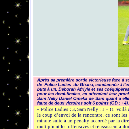
Après sa première sortie victorieuse face à 
de Police Ladies du Ghana, condamnée à l’exp
buts à un, Deborah Afriyie et ses coéquipères
pour les demi-finales, en attendant leur pro
Sam Nelly Daniel Omeka de Sam quant à elles,
faute de deux victoires soit 6 points (GD : +4).
« Police Ladies : 3, Sam Nelly : 1 » !!! Voil
le coup d’envoi de la rencontre, ce sont les
minute suite à un penalty accordé par la dir
multiplient les offensives et réussissent à d