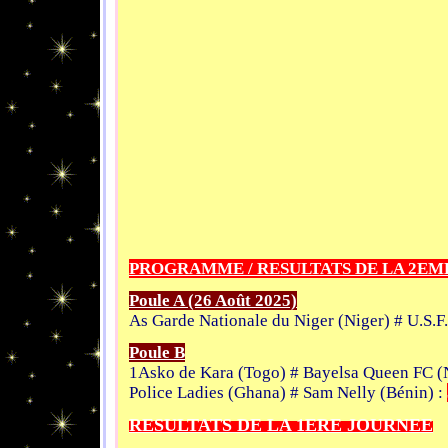
PROGRAMME / RESULTATS DE LA 2EM
Poule A (26 Août 2025)
As Garde Nationale du Niger (Niger) # U.S.F
Poule B
1Asko de Kara (Togo) # Bayelsa Queen FC (N
Police Ladies (Ghana) # Sam Nelly (Bénin) :
RESULTATS DE LA 1ERE JOURNEE