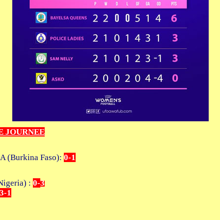
E JOURNEE
.A (Burkina Faso):
0-1
igeria) :
0
-
3
3
-1