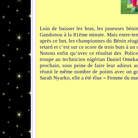
Loin de baisser les bras, les joueuses béni
Gandonou à la 81ème minute. Mais entre-temps
après ce but, les championnes du Bénin réagis
retard et c’est sur ce score de trois buts à un 
Notons enfin qu’avec ce résultat des Police 
troupe au technicien nigérian Daniel Omeka
prochain, sous peine de faire leur adieux au
réunit le même nombre de points avec un goal
Sarah Nyarko, elle a été élue « Femme du matc