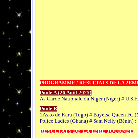
PROGRAMME / RESULTATS DE LA 2EM
Poule A (26 Août 2025)
As Garde Nationale du Niger (Niger) # U.S.F
Poule B
1Asko de Kara (Togo) # Bayelsa Queen FC (N
Police Ladies (Ghana) # Sam Nelly (Bénin) :
RESULTATS DE LA 1ERE JOURNEE