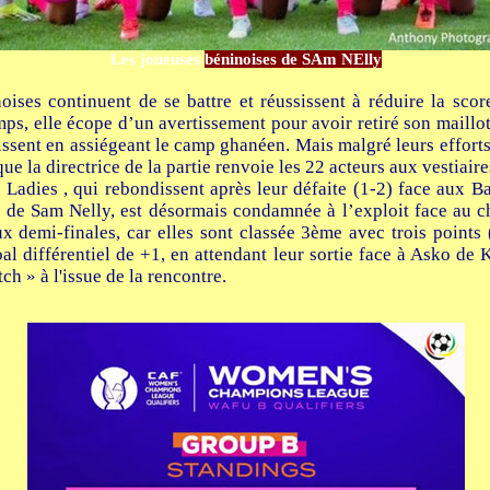
Les joueuses
béninoises de SAm NElly
noises continuent de se battre et réussissent à réduire la sco
, elle écope d’un avertissement pour avoir retiré son maillot 
sent en assiégeant le camp ghanéen. Mais malgré leurs efforts ta
que la directrice de la partie renvoie les 22 acteurs aux vestiaire
Ladies , qui rebondissent après leur défaite (1-2) face aux B
 de Sam Nelly, est désormais condamnée à l’exploit face au 
x demi-finales, car elles sont classée 3ème avec trois points
 différentiel de +1, en attendant leur sortie face à Asko de 
h » à l'issue de la rencontre.