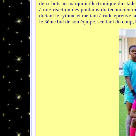
deux buts au marquoir électronique du stade
à une réaction des poulains du technicien n
dictant le rythme et mettant à rude épreuve l
le 3ème but de son équipe, scellant du coup, l