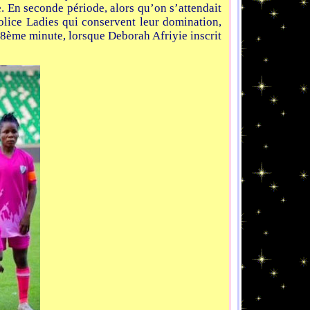
 En seconde période, alors qu’on s’attendait
olice Ladies qui conservent leur domination,
 68ème minute, lorsque Deborah Afriyie inscrit