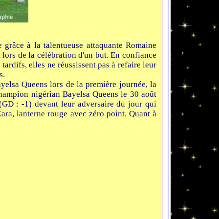
re grâce à la talentueuse attaquante Romaine
lors de la célébration d'un but. En confiance
rdifs, elles ne réussissent pas à refaire leur
s.
ayelsa Queens lors de la première journée, la
champion nigérian Bayelsa Queens le 30 août
 (GD : -1) devant leur adversaire du jour qui
Kara, lanterne rouge avec zéro point. Quant à