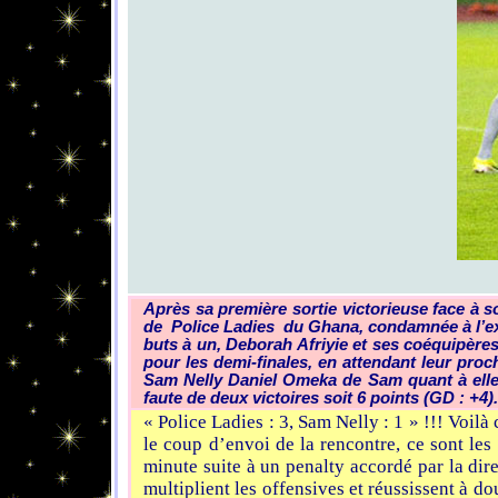
Après sa première sortie victorieuse face à 
de Police Ladies du Ghana, condamnée à l’exp
buts à un, Deborah Afriyie et ses coéquipères
pour les demi-finales, en attendant leur pro
Sam Nelly Daniel Omeka de Sam quant à elles,
faute de deux victoires soit 6 points (GD : +4).
« Police Ladies : 3, Sam Nelly : 1 » !!! Voil
le coup d’envoi de la rencontre, ce sont les
minute suite à un penalty accordé par la dir
multiplient les offensives et réussissent à d