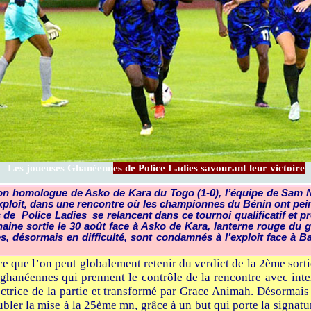
Les joueuses Ghanéenn
es de Police Ladies savourant leur victoire
son homologue de Asko de Kara du Togo (1-0), l’équipe de Sam 
loit, dans une rencontre où les championnes du Bénin ont peiné.
 de Police Ladies se relancent dans ce tournoi qualificatif et p
chaine sortie le 30 août face à Asko de Kara, lanterne rouge du
 désormais en difficulté, sont condamnés à l’exploit face à B
à ce que l’on peut globalement retenir du verdict de la 2ème so
 ghanéennes qui prennent le contrôle de la rencontre avec int
ectrice de la partie et transformé par Grace Animah. Désormai
oubler la mise à la 25ème mn, grâce à un but qui porte la signat