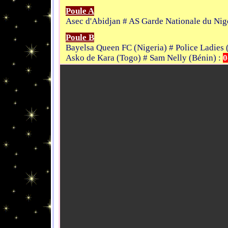
Poule A
Asec d'Abidjan # AS Garde Nationale du Nig
Poule B
Bayelsa Queen FC (Nigeria) # Police Ladies
Asko de Kara (Togo) # Sam Nelly (Bénin) :
0