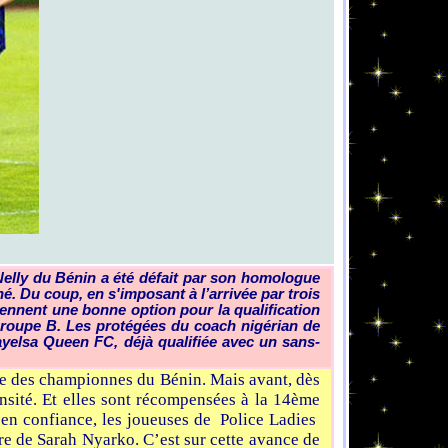
Nelly du Bénin a été défait par son homologue
 Du coup, en s'imposant à l’arrivée par trois
rennent une bonne option pour la qualification
 groupe B. Les protégées du coach nigérian de
ayelsa Queen FC, déjà qualifiée avec un sans-
rtie des championnes du Bénin. Mais avant, dès
ensité. Et elles sont récompensées à la 14ème
s en confiance, les joueuses de Police Ladies
ure de Sarah Nyarko. C’est sur cette avance de