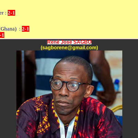
er :
2-1
 (Ghana) :
2-1
-1
René José SAGBO
(sagborene@gmail.com)