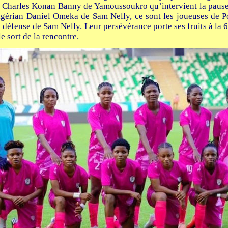
 Charles Konan Banny de Yamoussoukro qu’intervient la pause.
igérian Daniel Omeka de Sam Nelly, ce sont les joueuses de P
a défense de Sam Nelly. Leur persévérance porte ses fruits à la
e sort de la rencontre.