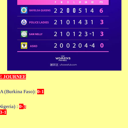
E JOURNEE
.A (Burkina Faso):
0-1
igeria) :
0
-
3
3
-1