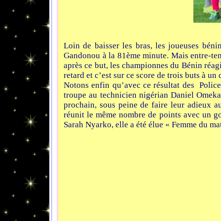
Loin de baisser les bras, les joueuses béni
Gandonou à la 81ème minute. Mais entre-temps
après ce but, les championnes du Bénin réagis
retard et c’est sur ce score de trois buts à un 
Notons enfin qu’avec ce résultat des Police 
troupe au technicien nigérian Daniel Omeka
prochain, sous peine de faire leur adieux au
réunit le même nombre de points avec un goal
Sarah Nyarko, elle a été élue « Femme du matc